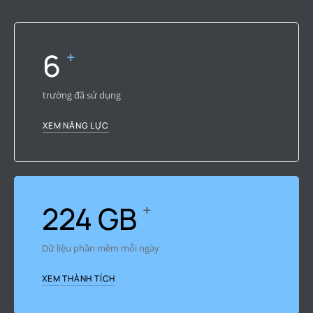
8
+
trường đã sử dụng
XEM NĂNG LỰC
308
GB
+
Dữ liệu phần mềm mỗi ngày
XEM THÀNH TÍCH