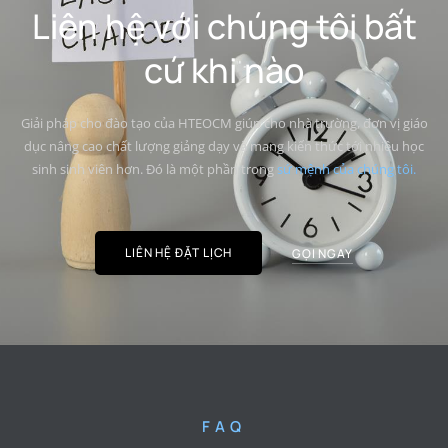
Liên hệ với chúng tôi bất
cứ khi nào
Giải pháp cho đào tạo của HTEOCM giúp cho nhà trường, đơn vị giáo
dục nâng cao chất lượng giảng dạy và mang kiến thức tới nhiều học
sinh sinh viên hơn. Đó là một phần trong
sứ mệnh của chúng tôi.
LIÊN HỆ ĐẶT LỊCH
GỌI NGAY
FAQ