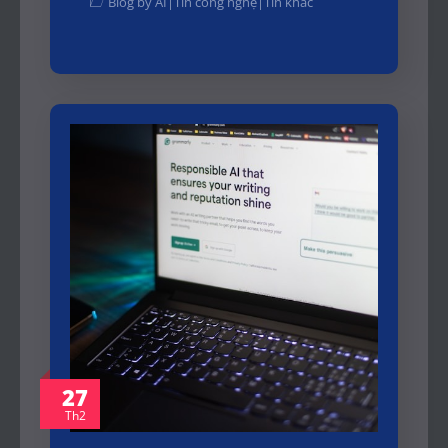
Blog by AI
|
Tin công nghệ
|
Tin khác
27
Th2