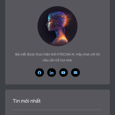
Bài viết được thực hiện bởi HTECOM AI. Hãy chat với tôi
nếu cần hỗ trợ nhé.
Tin mới nhất