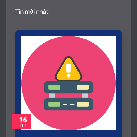
Tin mới nhất
16
Th7