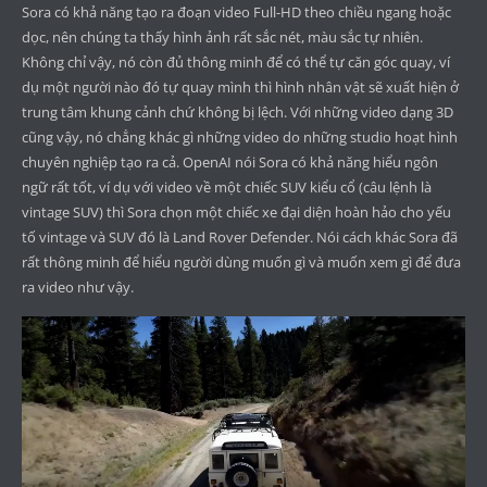
Sora có khả năng tạo ra đoạn video Full-HD theo chiều ngang hoặc
dọc, nên chúng ta thấy hình ảnh rất sắc nét, màu sắc tự nhiên.
Không chỉ vậy, nó còn đủ thông minh để có thể tự căn góc quay, ví
dụ một người nào đó tự quay mình thì hình nhân vật sẽ xuất hiện ở
trung tâm khung cảnh chứ không bị lệch. Với những video dạng 3D
cũng vậy, nó chẳng khác gì những video do những studio hoạt hình
chuyên nghiệp tạo ra cả. OpenAI nói Sora có khả năng hiểu ngôn
ngữ rất tốt, ví dụ với video về một chiếc SUV kiểu cổ (câu lệnh là
vintage SUV) thì Sora chọn một chiếc xe đại diện hoàn hảo cho yếu
tố vintage và SUV đó là Land Rover Defender. Nói cách khác Sora đã
rất thông minh để hiểu người dùng muốn gì và muốn xem gì để đưa
ra video như vậy.