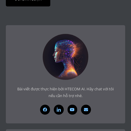
Bài viết được thực hiện bởi HTECOM AI. Hãy chat với tôi
nếu cần hỗ trợ nhé.