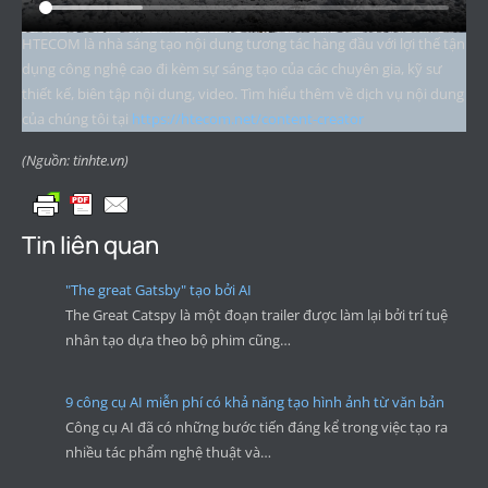
HTECOM là nhà sáng tạo nội dung tương tác hàng đầu với lợi thế tận
dụng công nghệ cao đi kèm sự sáng tạo của các chuyên gia, kỹ sư
thiết kế, biên tập nội dung, video. Tìm hiểu thêm về dịch vụ nội dung
của chúng tôi tại
https://htecom.net/content-creator
(Nguồn: tinhte.vn)
Tin liên quan
"The great Gatsby" tạo bởi AI
The Great Catspy là một đoạn trailer được làm lại bởi trí tuệ
nhân tạo dựa theo bộ phim cũng…
9 công cụ AI miễn phí có khả năng tạo hình ảnh từ văn bản
Công cụ AI đã có những bước tiến đáng kể trong việc tạo ra
nhiều tác phẩm nghệ thuật và…