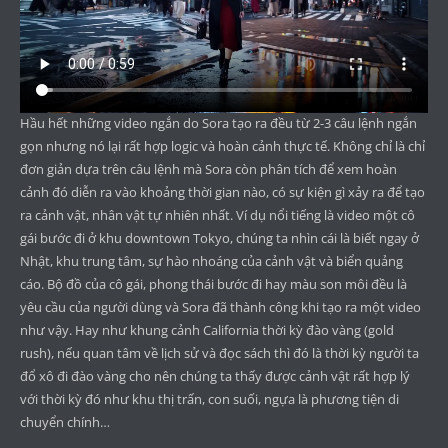
Hầu hết những video ngắn do Sora tạo ra đều từ 2-3 câu lệnh ngắn
gọn nhưng nó lại rất hợp logic và hoàn cảnh thực tế. Không chỉ là chỉ
đơn giản dựa trên câu lệnh mà Sora còn phân tích để xem hoàn
cảnh đó diễn ra vào khoảng thời gian nào, có sự kiện gì xảy ra để tạo
ra cảnh vật, nhân vật tự nhiên nhất. Ví dụ nổi tiếng là video một cô
gái bước đi ở khu downtown Tokyo, chúng ta nhìn cái là biết ngay ở
Nhật, khu trung tâm, sự hào nhoáng của cảnh vật và biển quảng
cáo. Bộ đồ của cô gái, phong thái bước đi hay màu son môi đều là
yêu cầu của người dùng và Sora đã thành công khi tạo ra một video
như vậy. Hay như khung cảnh California thời kỳ đào vàng (gold
rush), nếu quan tâm về lịch sử và đọc sách thì đó là thời kỳ người ta
đổ xô đi đào vàng cho nên chúng ta thấy được cảnh vật rất hợp lý
với thời kỳ đó như khu thị trấn, con suối, ngựa là phương tiện di
chuyển chính…