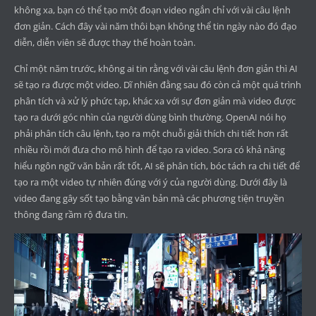
không xa, bạn có thể tạo một đoạn video ngắn chỉ với vài câu lệnh
đơn giản. Cách đây vài năm thôi bạn không thể tin ngày nào đó đạo
diễn, diễn viên sẽ được thay thế hoàn toàn.
Chỉ một năm trước, không ai tin rằng với vài câu lệnh đơn giản thì AI
sẽ tạo ra được một video. Dĩ nhiên đằng sau đó còn cả một quá trình
phân tích và xử lý phức tạp, khác xa với sự đơn giản mà video được
tạo ra dưới góc nhìn của người dùng bình thường. OpenAI nói họ
phải phân tích câu lệnh, tạo ra một chuỗi giải thích chi tiết hơn rất
nhiều rồi mới đưa cho mô hình để tạo ra video. Sora có khả năng
hiểu ngôn ngữ văn bản rất tốt, AI sẽ phân tích, bóc tách ra chi tiết để
tạo ra một video tự nhiên đúng với ý của người dùng. Dưới đây là
video đang gây sốt tạo bằng văn bản mà các phương tiện truyền
thông đang rầm rộ đưa tin.