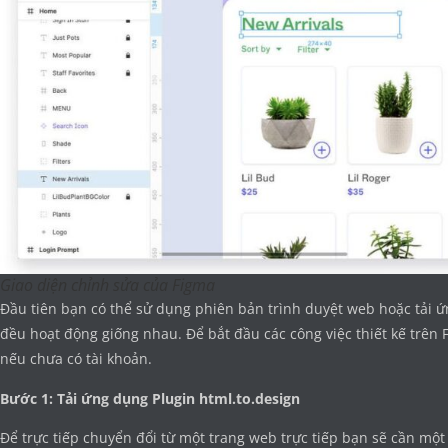
Giao diện chỉnh sửa của Figma
Đầu tiên bạn có thể sử dụng phiên bản trình duyệt web hoặc tải 
đều hoạt động giống nhau. Để bắt đầu các công việc thiết kế trê
nếu chưa có tài khoản.
Bước 1: Tải ứng dụng Plugin html.to.design
Để trực tiếp chuyển đổi từ một trang web trực tiếp bạn sẽ cần một