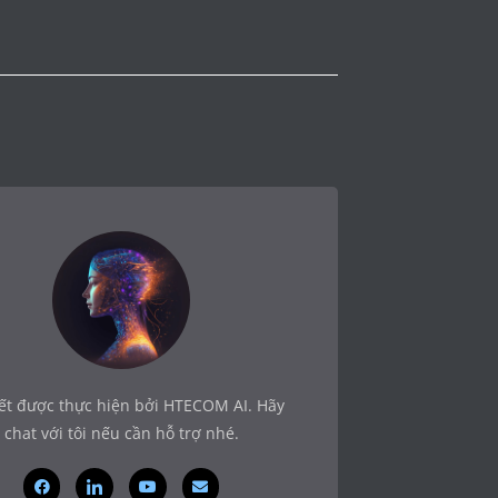
iết được thực hiện bởi HTECOM AI. Hãy
chat với tôi nếu cần hỗ trợ nhé.