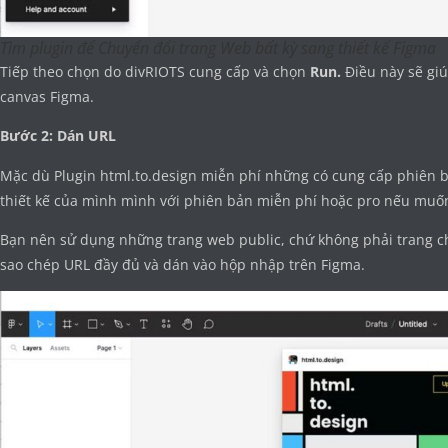
Tìm plugin để Chuyển đổi trang Web bất kỳ sang thiết kế Figma
Tiếp theo chọn do divRIOTS cung cấp và chọn
Run.
Điều này sẽ gi
canvas Figma.
Bước 2: Dán URL
Mặc dù Plugin html.to.design miễn phí những có cung cấp phiên b
thiết kế của mình mình với phiên bản miễn phí hoặc pro nếu muố
Bạn nên sử dụng những trang web public, chứ không phải trang ch
sao chép URL đầy đủ và dán vào hộp nhập trên Figma.