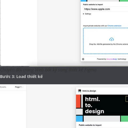
Chuyển đổi trang Web bất kỳ sang thiết kế Figma
Bước 3: Load thiết kế