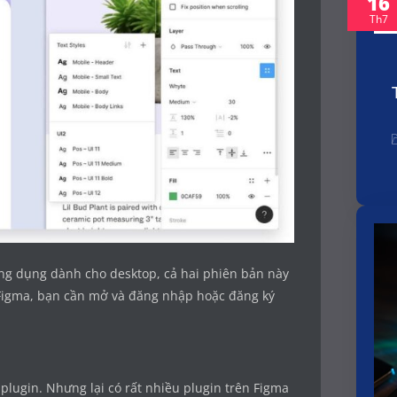
16
Th7
ứng dụng dành cho desktop, cả hai phiên bản này
n Figma, bạn cần mở và đăng nhập hoặc đăng ký
 plugin. Nhưng lại có rất nhiều plugin trên Figma