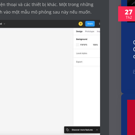
ện thoại và các thiết bị khác. Một trong những
27
mình vào một mẫu mô phỏng sau này nếu muốn.
Th2