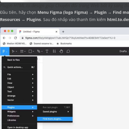
Plugin HTML.to.design giúp Chuyển đổi trang Web bất kỳ sang th
Đầu tiên, hãy chọn
Menu Figma (logo Figma) → Plugin → Find mo
Resources → Plugins
. Sau đó nhấp vào thanh tìm kiếm
html.to.de