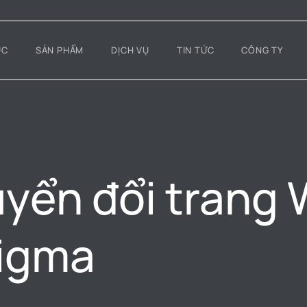
ỤC
SẢN PHẨM
DỊCH VỤ
TIN TỨC
CÔNG TY
yển đổi trang 
Figma