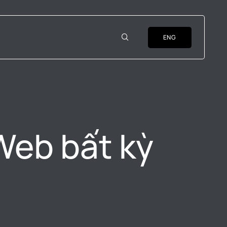
ENG
Web bất kỳ