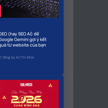
GEO (hay SEO AI) để
Google Gemini gợi ý kết
quả từ website của bạn
Blog by AI
|
Tin khác