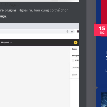
iết kế Figma
re plugins
. Ngoài ra, bạn cũng có thể chọn
sign
.
15
Th2