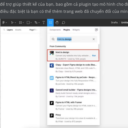
để trợ giúp thiết kế của bạn, bao gồm cả plugin tạo mô hình cho đi
điều đặc biệt là bạn có thể thêm trang web đã chuyển đổi của 