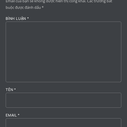
Email của bạn sẽ không được hiển thị công khai.
Các trường bắt
buộc được đánh dấu
*
BÌNH LUẬN
*
TÊN
*
EMAIL
*