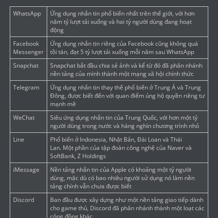
WhatsApp
Ứng dụng nhắn tin phổ biến nhất trên thế giới, với hơn
năm tỷ lượt tải xuống và hai tỷ người dùng đang hoạt
động
Facebook
Ứng dụng nhắn tin riêng của Facebook cũng không quá
Messenger
tồi tàn, đạt 5 tỷ lượt tải xuống mỗi năm sau WhatsApp
Snapchat
Snapchat bắt đầu chia sẻ ảnh và kể từ đó đã phân nhánh
nền tảng của mình thành một mạng xã hội chính thức
Telegram
Ứng dụng nhắn tin thay thế phổ biến ở Trung Á và Trung
Đông, được biết đến với quan điểm ủng hộ quyền riêng tư
mạnh mẽ
WeChat
Siêu ứng dụng nhắn tin của Trung Quốc, với hơn một tỷ
người dùng trong nước và hàng nghìn chương trình nhỏ
Line
Phổ biến ở Indonesia, Nhật Bản, Đài Loan và Thái
Lan. Một phần của tập đoàn công nghệ của Naver và
SoftBank, Z Holdings
iMessage
Nền tảng nhắn tin của Apple có khoảng một tỷ người
dùng, mặc dù có bao nhiêu người sử dụng nó làm nền
tảng chính vẫn chưa được biết
Discord
Ban đầu được xây dựng như một nền tảng giao tiếp dành
cho game thủ, Discord đã phân nhánh thành một loạt các
cộng đồng khác