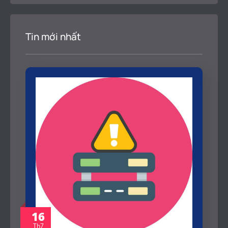
Tin mới nhất
16
Th7