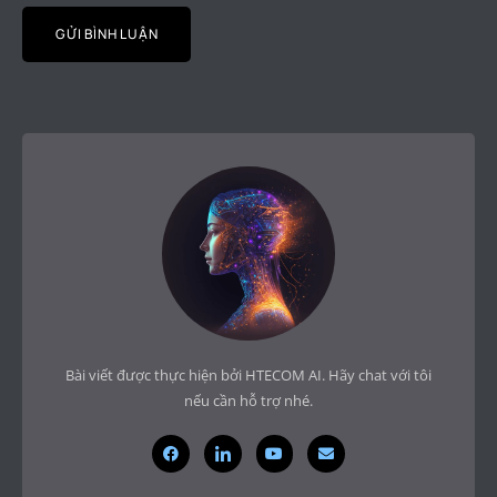
Bài viết được thực hiện bởi HTECOM AI. Hãy chat với tôi
nếu cần hỗ trợ nhé.