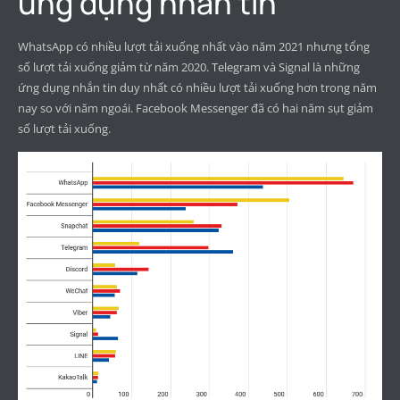
ứng dụng nhắn tin
WhatsApp có nhiều lượt tải xuống nhất vào năm 2021 nhưng tổng
số lượt tải xuống giảm từ năm 2020. Telegram và Signal là những
ứng dụng nhắn tin duy nhất có nhiều lượt tải xuống hơn trong năm
nay so với năm ngoái. Facebook Messenger đã có hai năm sụt giảm
số lượt tải xuống.