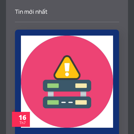
Tin mới nhất
16
Th7