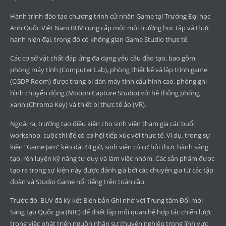
Hành trình đào tạo chương trình cử nhân Game tại Trường Đại học
Anh Quốc Việt Nam BUV cung cấp một môi trường học tập và thực
hành hiện đại, trong đó có không gian Game Studio thực tế.
Các cơ sở vật chất đáp ứng đa dạng yêu cầu đào tạo, bao gồm
phòng máy tính (Computer Lab), phòng thiết kế và lập trình game
(CGDP Room) được trang bị dàn máy tính cấu hình cao, phòng ghi
hình chuyển động (Motion Capture Studio) với hệ thống phông
xanh (Chroma Key) và thiết bị thực tế ảo (VR).
Ngoài ra, trường tạo điều kiện cho sinh viên tham gia các buổi
workshop, cuộc thi để có cơ hội tiếp xúc với thực tế. Ví dụ, trong sự
kiện “Game Jam” kéo dài 44 giờ, sinh viên có cơ hội thực hành sáng
tạo, rèn luyện kỹ năng tư duy và làm việc nhóm. Các sản phẩm được
tạo ra trong sự kiện này được đánh giá bởi các chuyên gia từ các tập
đoàn và Studio Game nổi tiếng trên toàn cầu.
Trước đó, BUV đã ký kết Biên bản Ghi nhớ với Trung tâm Đổi mới
Sáng tạo Quốc gia (NIC) để thiết lập mối quan hệ hợp tác chiến lược
trong việc phát triển nguồn nhân sự chuyên nghiệp trong lĩnh vực