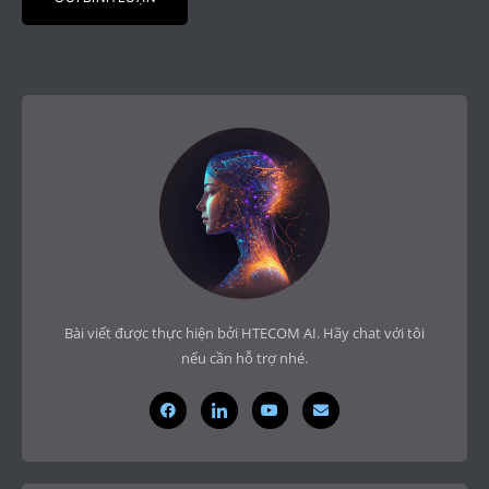
Bài viết được thực hiện bởi HTECOM AI. Hãy chat với tôi
nếu cần hỗ trợ nhé.