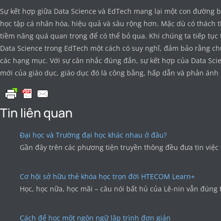
Sự kết hợp giữa Data Science và EdTech mang lại một con đường b
học tập cá nhân hóa, hiệu quả và sâu rộng hơn. Mặc dù có thách thứ
tiềm năng quá quan trọng để có thể bỏ qua. Khi chúng ta tiếp tục t
Data Science trong EdTech một cách có suy nghĩ, đảm bảo rằng chún
các hạng mục. Với sự cân nhắc đúng đắn, sự kết hợp của Data Sc
mới của giáo dục, giáo dục đó là công bằng, hấp dẫn và phản ánh
Tin liên quan
Đại học và Trường đại học khác nhau ở đâu?
Gần đây trên các phương tiện truyền thông đều đưa tin việ
Cơ hội sở hữu thẻ khóa học trọn đời HTECOM Learn+
Học, học nữa, học mãi – câu nói bất hủ của Lê-nin vẫn đúng 
Cách để học một ngôn ngữ lập trình đơn giản