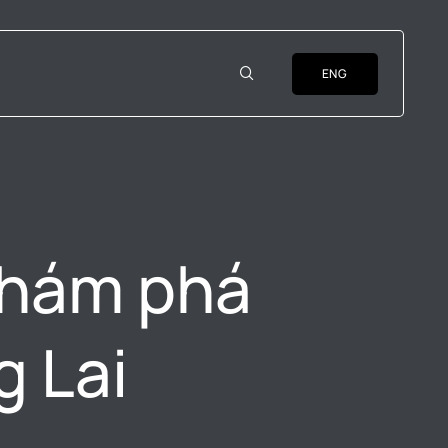
ENG
Khám phá
 Lai