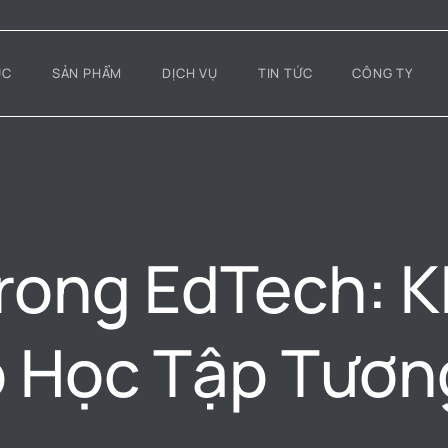
ỤC
SẢN PHẨM
DỊCH VỤ
TIN TỨC
CÔNG TY
trong EdTech: 
 Học Tập Tương