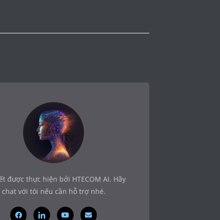
iết được thực hiện bởi HTECOM AI. Hãy
chat với tôi nếu cần hỗ trợ nhé.