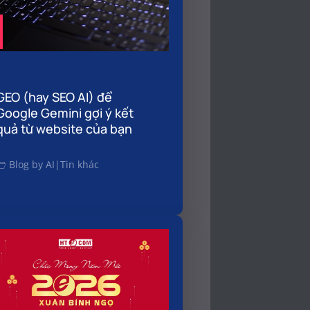
GEO (hay SEO AI) để
Google Gemini gợi ý kết
quả từ website của bạn
Blog by AI
|
Tin khác