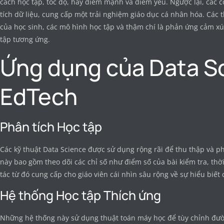
cách học tập, tốc độ, hay điểm mạnh và điểm yếu. Ngược lại, các 
tích dữ liệu, cung cấp một trải nghiệm giáo dục cá nhân hóa. Các t
của học sinh, các mô hình học tập và thậm chí là phản ứng cảm xúc 
tập tương ứng.
Ứng dụng của Data S
EdTech
Phân tích Học tập
Các kỹ thuật Data Science được sử dụng rộng rãi để thu thập và ph
này bao gồm theo dõi các chỉ số như điểm số của bài kiểm tra, th
tác từ đó cung cấp cho giáo viên cái nhìn sâu rộng về sự hiểu biết 
Hệ thống Học tập Thích ứng
Những hệ thống này sử dụng thuật toán máy học để tùy chỉnh đườ